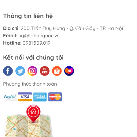
Bảo quản:
Bảo quản ở nơi thoáng mát hoặc làm lạnh,
Thông tin liên hệ
tránh ánh nắng trực tiếp. Sau khi mở bao bì nên sử dụng
ngay.
Địa chỉ:
200 Trần Duy Hưng - Q. Cầu Giấy - TP. Hà Nội
Email:
hq@tdhanquoc.vn
Thể tích thực:
230 ml/ túi PE
Hotline:
0981.509.019
Kết nối với chúng tôi
Phương thức thanh toán