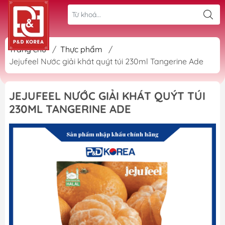
Trang chủ
/
Thực phẩm
/
Jejufeel Nước giải khát quýt túi 230ml Tangerine Ade
JEJUFEEL NƯỚC GIẢI KHÁT QUÝT TÚI
230ML TANGERINE ADE