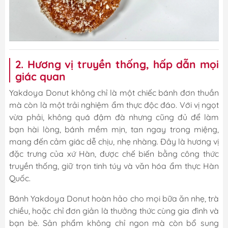
2. Hương vị truyền thống, hấp dẫn mọi
giác quan
Yakdoya Donut không chỉ là một chiếc bánh đơn thuần
mà còn là một trải nghiệm ẩm thực độc đáo. Với vị ngọt
vừa phải, không quá đậm đà nhưng cũng đủ để làm
bạn hài lòng, bánh mềm mịn, tan ngay trong miệng,
mang đến cảm giác dễ chịu, nhẹ nhàng. Đây là hương vị
đặc trưng của xứ Hàn, được chế biến bằng công thức
truyền thống, giữ trọn tinh túy và văn hóa ẩm thực Hàn
Quốc.
Bánh Yakdoya Donut hoàn hảo cho mọi bữa ăn nhẹ, trà
chiều, hoặc chỉ đơn giản là thưởng thức cùng gia đình và
bạn bè. Sản phẩm không chỉ ngon mà còn bổ sung