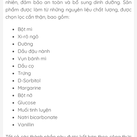
nhiên, đảm bảo an toàn và bổ sung dinh dưỡng. Sản
phẩm được làm từ những nguyên liệu chất lượng, được
chọn lọc cẩn thận, bao gồm:
Bột mì
Xi-rô ngô
Đường
Dầu đậu nành
Vụn bánh mì
Dầu cọ
Trứng
D-Sorbitol
Margarine
Bột nở
Glucose
Muối tinh luyện
Natri bicarbonate
Vanillin
Tất cả các thành phần này được kết hợp theo công thức