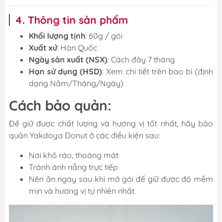
4. Thông tin sản phẩm
Khối lượng tịnh
: 60g / gói
Xuất xứ
: Hàn Quốc
Ngày sản xuất (NSX)
: Cách đây 7 tháng
Hạn sử dụng (HSD)
: Xem chi tiết trên bao bì (định
dạng Năm/Tháng/Ngày)
Cách bảo quản:
Để giữ được chất lượng và hương vị tốt nhất, hãy bảo
quản Yakdoya Donut ở các điều kiện sau:
Nơi khô ráo, thoáng mát
Tránh ánh nắng trực tiếp
Nên ăn ngay sau khi mở gói để giữ được độ mềm
mịn và hương vị tự nhiên nhất.