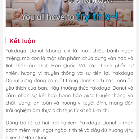
Kết luận
Yakdoya Donut không chỉ là một chiếc bánh ngon
miệng, mà còn là một sản phẩm chứa đựng văn hóa và
tinh thần ẩm thực Hàn Quốc. Với các thành phần tự
nhiên, hương vị truyền thống và sự tiện lợi, Yakdoya
Donut xứng đáng có mặt trong danh sách các món ăn
yêu thích của bạn. Hãy thưởng thức Yakdoya Donut và
cảm nhận sự kết hợp hoàn hảo giữa truyền thống và
chất lượng, an toàn và hương vị tuyệt đỉnh, mang đến
trải nghiệm ẩm thực đích thực từ xứ sở kim chi.
Đừng bỏ lỡ cơ hội trải nghiệm Yakdoya Donut – món
bánh mềm mịn, ngọt ngào, tinh tế và đầy đủ hương vị tự
nhiên từ Hàn Quốc!