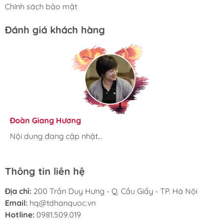
Chính sách bảo mật
Đánh giá khách hàng
Hương Suri
Đoàn Giang Hương
Ngọc Anh
Nội dung đang cập nhật...
Nội dung đang cập nhật...
Nội dung đang cập nhật...
Thông tin liên hệ
Địa chỉ:
200 Trần Duy Hưng - Q. Cầu Giấy - TP. Hà Nội
Email:
hq@tdhanquoc.vn
Hotline:
0981.509.019