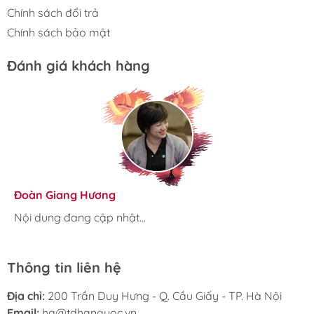
Chính sách đổi trả
Chính sách bảo mật
Đánh giá khách hàng
Hương Suri
Đoàn Giang Hương
Ngọc Anh
Nội dung đang cập nhật...
Nội dung đang cập nhật...
Nội dung đang cập nhật...
Thông tin liên hệ
Địa chỉ:
200 Trần Duy Hưng - Q. Cầu Giấy - TP. Hà Nội
Email:
hq@tdhanquoc.vn