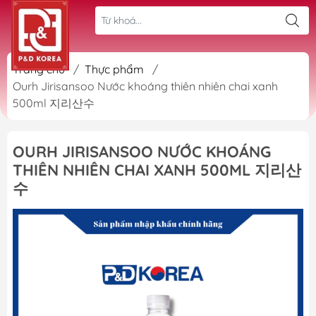
Trang chủ
/
Thực phẩm
/
Ourh Jirisansoo Nước khoáng thiên nhiên chai xanh
500ml 지리산수
OURH JIRISANSOO NƯỚC KHOÁNG
THIÊN NHIÊN CHAI XANH 500ML 지리산
수