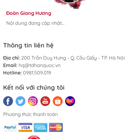
Hương Suri
Đoàn Giang Hương
Ngọc Anh
Nội dung đang cập nhật...
Nội dung đang cập nhật...
Nội dung đang cập nhật...
Thông tin liên hệ
Địa chỉ:
200 Trần Duy Hưng - Q. Cầu Giấy - TP. Hà Nội
Email:
hq@tdhanquoc.vn
Hotline:
0981.509.019
Kết nối với chúng tôi
Phương thức thanh toán