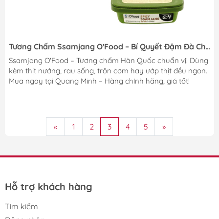
Tương Chấm Ssamjang O'Food – Bí Quyết Đậm Đà Cho
Mọi Món Nướng
Ssamjang O'Food – Tương chấm Hàn Quốc chuẩn vị! Dùng
kèm thịt nướng, rau sống, trộn cơm hay ướp thịt đều ngon.
Mua ngay tại Quang Minh – Hàng chính hãng, giá tốt!
«
1
2
3
4
5
»
Hỗ trợ khách hàng
Tìm kiếm