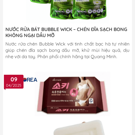
NƯỚC RỬA BÁT BUBBLE WICK – CHÉN ĐĨA SẠCH BONG
KHÔNG NGẠI DẦU MỠ
Nước rửa chén Bubble Wick với tinh chất bạc hà tự nhiên
giúp chén đĩa sạch bong dầu mỡ, khử mùi hiệu quả, dịu
nhẹ với da tay. Phân phối chính hãng tại Quang Minh.
09
04/2025