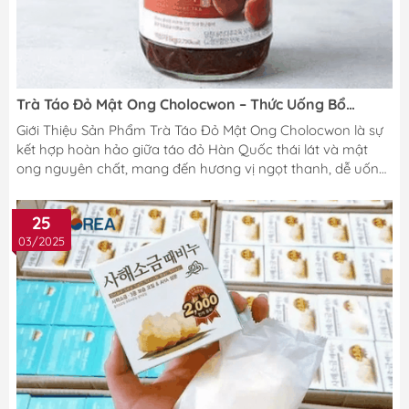
Trà Táo Đỏ Mật Ong Cholocwon – Thức Uống Bổ
Dưỡng Từ Thiên Nhiên
Giới Thiệu Sản Phẩm Trà Táo Đỏ Mật Ong Cholocwon là sự
kết hợp hoàn hảo giữa táo đỏ Hàn Quốc thái lát và mật
ong nguyên chất, mang đến hương vị ngọt thanh, dễ uống
và nhiều lợi ích tuyệt vời cho sức khỏe. Đây là một thức
uống bổ dưỡng không chỉ giúp tăng cường đề kháng mà
25
còn hỗ trợ giữ ấm cơ thể, bổ máu và thư giãn tinh thần.
03/2025
Sản phẩm được chế biến theo công thức truyền thống Hàn
Quốc, đảm bảo 100% tự nhiên, không chất bảo quản.
Quang Minh tự hào là nhà phân phối...