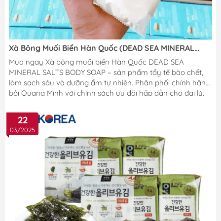
Xà Bông Muối Biển Hàn Quốc (DEAD SEA MINERAL
SALTS BODY SOAP) - Bí Quyết Chăm Sóc Da Tự Nhiên
Mua ngay Xà bông muối biển Hàn Quốc DEAD SEA
MINERAL SALTS BODY SOAP – sản phẩm tẩy tế bào chết,
làm sạch sâu và dưỡng ẩm tự nhiên. Phân phối chính hãng
bởi Quang Minh với chính sách ưu đãi hấp dẫn cho đại lý,
khách sỉ!
22
03/2025