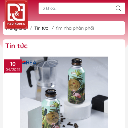
Trang chủ
/
Tin tức
/
tìm nhà phân phối
Tin tức
10
04/2025