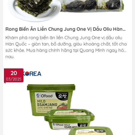
Rong Biển Ăn Liền Chung Jung One Vị Dầu Oliu Hàn
Quốc – Sự Kết Hợp Hoàn Hảo Giữa Dinh Dưỡng Và
Khám phá rong biển ăn liền Chung Jung One vị dầu oliu
Hương Vị.
Hàn Quốc – giòn tan, bổ dưỡng, giàu khoáng chất, tốt cho
sức khỏe. Mua hàng chính hãng tại Quang Minh ngay hôm
nay.
20
03/2025