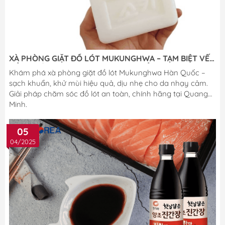
​XÀ PHÒNG GIẶT ĐỒ LÓT MUKUNGHWA – TẠM BIỆT VẾT
BẨN, KHỬ SẠCH MÙI HÔI, SẠCH KHUẨN.
Khám phá xà phòng giặt đồ lót Mukunghwa Hàn Quốc –
sạch khuẩn, khử mùi hiệu quả, dịu nhẹ cho da nhạy cảm.
Giải pháp chăm sóc đồ lót an toàn, chính hãng tại Quang
Minh.
05
04/2025